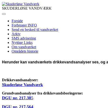
SKUDERLØSE VANDVÆRK
Forside
Forbruger INFO
Send en besked til vandværket
Arkiv
SMS advisering
Nyttige Links
Om vandværket
Områdets historie
Herunder kan vandværkets drikkevandsanalyser ses, og a
Drikkevandsanalyser:
Skuderløse Vandværk
Grundvandsanalyser fra drikkevandsboringerne:
DGU nr. 217.38
5
DGU nr. 217.564