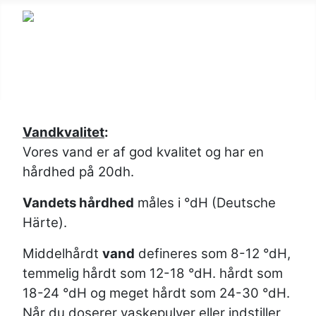
SKUDERLØSE VANDVÆRK
Vandkvalitet
:
Vores vand er af god kvalitet og har en
hårdhed på 20dh.
Vandets hårdhed
måles i °dH (Deutsche
Härte).
Middelhårdt
vand
defineres som 8-12 °dH,
temmelig hårdt som 12-18 °dH. hårdt som
18-24 °dH og meget hårdt som 24-30 °dH.
Når du doserer vaskepulver eller indstiller